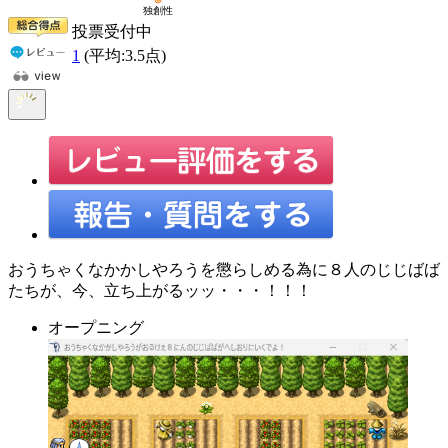
投票受付中
1
(平均:
3.5
点)
おうちゃくなかかしやろうを懲らしめる為に８人のじじばば
たちが、今、立ち上がるッッ・・・！！！
オープニング