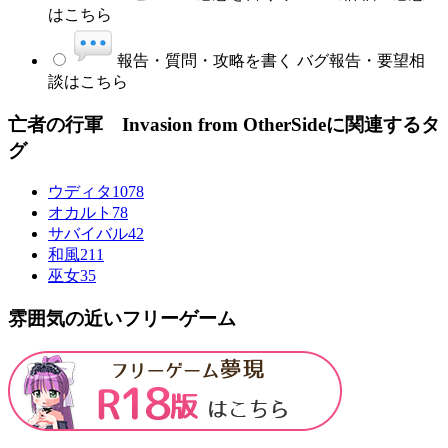
はこちら
報告・質問・攻略を書く
バグ報告・要望相
談はこちら
亡者の行軍 Invasion from OtherSideに関連するタ
グ
ウディタ
1078
オカルト
78
サバイバル
42
和風
211
巫女
35
雰囲気の近いフリーゲーム