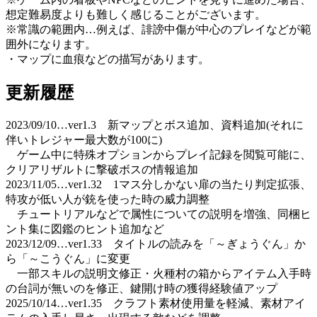
想定難易度よりも難しく感じることがございます。
※常識の範囲内…例えば、誹謗中傷が中心のプレイなどが範
囲外になります。
・マップに血痕などの描写があります。
更新履歴
2023/09/10…ver1.3 新マップとボス追加、資料追加(それに
伴いトレジャー最大数が100に)
ゲーム中に特殊オプションからプレイ記録を閲覧可能に、
クリアリザルトに撃破ボスの情報追加
2023/11/05…ver1.32 1マス分しかない扉の当たり判定拡張、
特攻が低い人が銃を使った時の威力調整
チュートリアルなどで属性についての説明を増強、同梱ヒ
ント集に図鑑のヒント追加など
2023/12/09…ver1.33 タイトルの読みを「～ぎょうぐん」か
ら「～こうぐん」に変更
一部スキルの説明文修正・火種村の箱からアイテム入手時
の台詞が無いのを修正、鍵開け時の獲得経験値アップ
2025/10/14…ver1.35 クラフト素材使用量を軽減、素材アイ