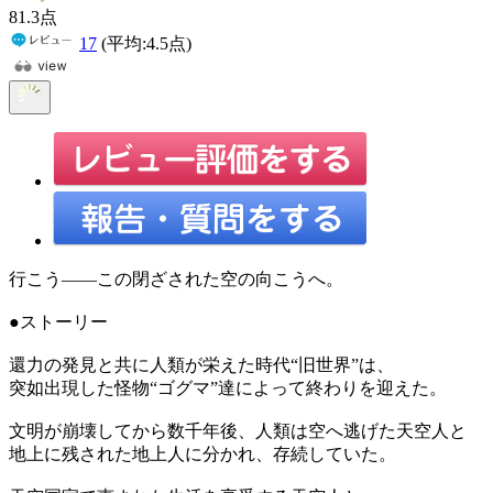
81
.3
点
17
(平均:
4.5
点)
行こう――この閉ざされた空の向こうへ。
●ストーリー
還力の発見と共に人類が栄えた時代“旧世界”は、
突如出現した怪物“ゴグマ”達によって終わりを迎えた。
文明が崩壊してから数千年後、人類は空へ逃げた天空人と
地上に残された地上人に分かれ、存続していた。