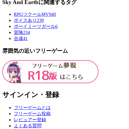
Sky And Earthに関連するタグ
RPGツクールMV
940
ボイスあり
239
ボーイミーツガール
6
冒険
234
合成
41
雰囲気の近いフリーゲーム
サインイン・登録
フリーゲームとは
フリーゲーム投稿
レビュアー登録
よくある質問