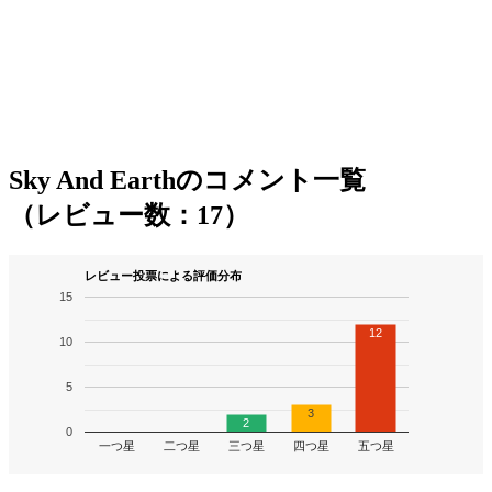
Sky And Earthのコメント一覧
（レビュー数：17）
レビュー投票による評価分布
15
12
10
5
3
2
0
一つ星
二つ星
三つ星
四つ星
五つ星