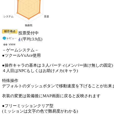
投票受付中
4
(平均:
3.9
点)
－ゲームシステム－
●ツクールVxAce使用
●操作キャラの基本は３人パーティ(メンバー抜け無しの固定)
４人目はNPCもしくはお助けメカ(キャラ)
特殊操作
デフォルトのダッシュボタンで移動速度を下げることが出来
衣装の変更は装備後にMAP画面に戻ると反映されます
●フリーミッションクリア型
(ミッションは文字の色で難易度がわかる)