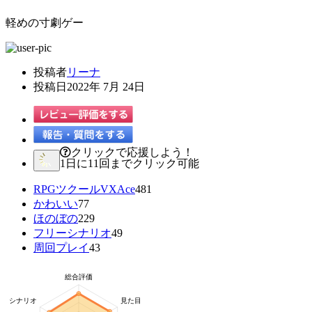
軽めの寸劇ゲー
投稿者
リーナ
投稿日
2022年 7月 24日
クリックで応援しよう！
1日に11回までクリック可能
RPGツクールVXAce
481
かわいい
77
ほのぼの
229
フリーシナリオ
49
周回プレイ
43