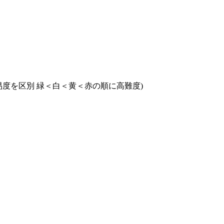
度を区別 緑＜白＜黄＜赤の順に高難度)