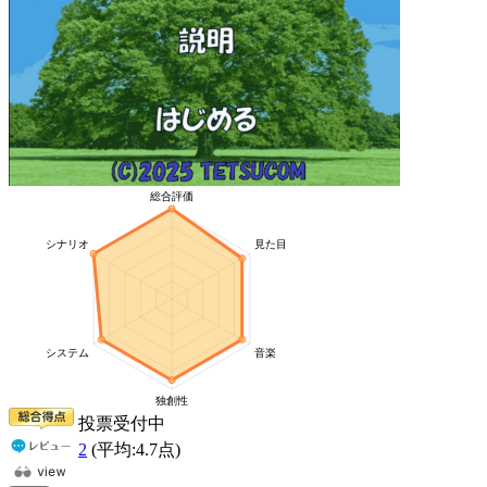
投票受付中
2
(平均:
4.7
点)