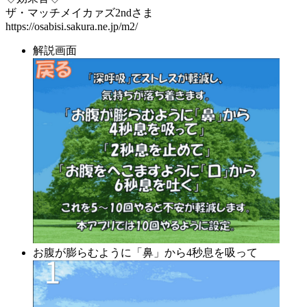
ザ・マッチメイカァズ2ndさま
https://osabisi.sakura.ne.jp/m2/
解説画面
お腹が膨らむように「鼻」から4秒息を吸って