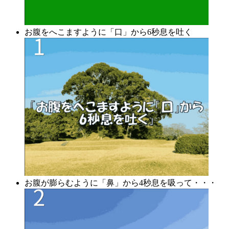
お腹をへこますように「口」から6秒息を吐く
お腹が膨らむように「鼻」から4秒息を吸って・・・