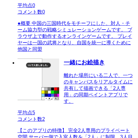
平均点
0
コメント数
0
●概要 中国の三国時代をモチーフにした、対人・チ
ーム協力型の戦略シミュレーションゲームです。 ブ
ラウザ上で動作するオンラインゲームです。 プレイ
ヤーは一国の武将となり、自国を統一に導くために
他国と同盟
一緒にお絵描き
離れた場所にいる二人で、一つ
のキャンバスをリアルタイムに
共有して描画できる「2人専
用」の同期ペイントアプリで
す。
平均点
5
コメント数
2
【このアプリの特徴】 完全2人専用のプライベート
空間 サーバー側で入室人数を「2人」に制限。3人目