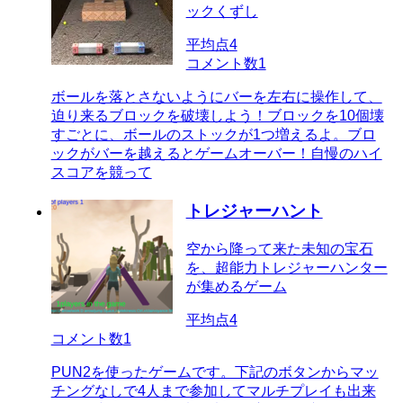
ックくずし
平均点
4
コメント数
1
ボールを落とさないようにバーを左右に操作して、
迫り来るブロックを破壊しよう！ブロックを10個壊
すごとに、ボールのストックが1つ増えるよ。ブロ
ックがバーを越えるとゲームオーバー！自慢のハイ
スコアを競って
トレジャーハント
空から降って来た未知の宝石
を、超能力トレジャーハンター
が集めるゲーム
平均点
4
コメント数
1
PUN2を使ったゲームです。下記のボタンからマッ
チングなしで4人まで参加してマルチプレイも出来