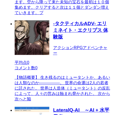
ます。空から降って来た未知の宝石を最初は１０個
集めます。クリアすると次は１１個とダンダン増え
ていきます。プ
-タクティカルADV- エリ
ミネイト・エクリプス 体
験版
アクションRPGアドベンチャ
ー
平均点
0
コメント数
0
【物語概要】 生き残るのはミュータントか、あるい
は人類なのか―――――。 世界の命運は2人の若者
に託された。 世界は人造体（ミュータント）の反乱
によって、人々の営みは蝕まれ脅かされた。 次から
次へと陥
LateralQ-AI ～AI + 水平