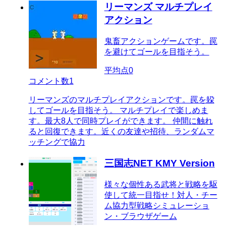
リーマンズ マルチプレイ
アクション
鬼畜アクションゲームです。罠
を避けてゴールを目指そう。
平均点
0
コメント数
1
リーマンズのマルチプレイアクションです。罠を躱
してゴールを目指そう。 マルチプレイで楽しめま
す。最大8人で同時プレイができます。 仲間に触れ
ると回復できます。近くの友達や招待、ランダムマ
ッチングで協力
三国志NET KMY Version
様々な個性ある武将と戦略を駆
使して統一目指せ！対人・チー
ム協力型戦略シミュレーショ
ン・ブラウザゲーム