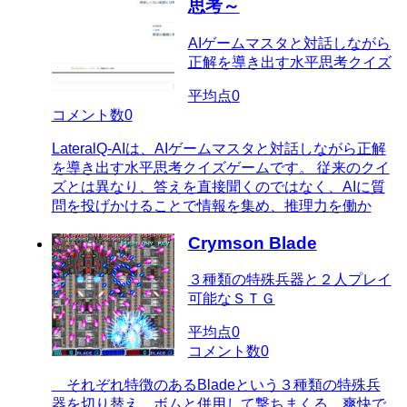
思考～
AIゲームマスタと対話しながら
正解を導き出す水平思考クイズ
平均点
0
コメント数
0
LateralQ-AIは、AIゲームマスタと対話しながら正解
を導き出す水平思考クイズゲームです。 従来のクイ
ズとは異なり、答えを直接聞くのではなく、AIに質
問を投げかけることで情報を集め、推理力を働か
Crymson Blade
３種類の特殊兵器と２人プレイ
可能なＳＴＧ
平均点
0
コメント数
0
それぞれ特徴のあるBladeという３種類の特殊兵
器を切り替え、ボムと併用して撃ちまくる、爽快で