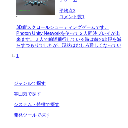
グゲーム
平均点
3
コメント数
1
3D縦スクロールシューティングゲームです。
Photon Unity Networkを使って２人同時プレイが出
来ます。２人で編隊飛行している時は敵の出現を減
らすつもりでしたが、現状はむしろ難しくなってい
1
ジャンル
で探す
雰囲気
で探す
システム・特徴
で探す
開発ツール
で探す