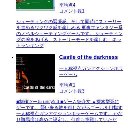
平均点
4
コメント数
1
シューティングの緊張感、そして同時にストーリー
を進めるワクワク感を楽しめる 軍事ファンタジー系
のノベルシューティングゲームです。 シューティン
グの腕をあげる、ストーリーモードを楽しむ、ネッ
トランキング
Castle of the darkness
一人称視点ガンアクションホラ
ーゲーム
平均点
1
コメント数
3
■制作ツール unity5.3 ■ゲーム紹介文 ▲探索型死に
ゲーです。 襲い来る敵を倒しながらゴールを目指す
一人称視点ガンアクションホラーゲームです。 かな
り難易度は高めに設定し、何度も挑戦していただ