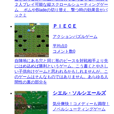
２人プレイ可能な縦スクロールシューティングゲー
ム ボムやBladeの切り替え、撃つ時の効果音がバ
ックミ
ＰＩＥＣＥ
アクションパズルゲーム
平均点
0
コメント数
0
自陣地にある穴と同じ形のピースを対戦相手より先
にはめ込めば勝利というゲーム。こう書くとやさし
い子供向けゲームと思われるかもしれませんが、こ
のゲームはそんなものではありません。あらゆる人
間性の裏の部分を
シエル・ソルシエールズ
気分爽快！コメディーも満喫！
ノベルシューティングゲーム