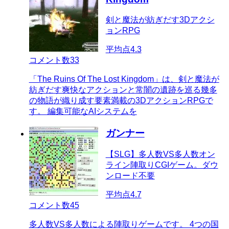
剣と魔法が紡ぎだす3Dアクシ
ョンRPG
平均点
4.3
コメント数
33
「The Ruins Of The Lost Kingdom」は、剣と魔法が
紡ぎだす爽快なアクションと常闇の遺跡を巡る幾多
の物語が織り成す要素満載の3DアクションRPGで
す。 編集可能なAIシステムを
ガンナー
【SLG】多人数VS多人数オン
ライン陣取りCGIゲーム。ダウ
ンロード不要
平均点
4.7
コメント数
45
多人数VS多人数による陣取りゲームです。 4つの国