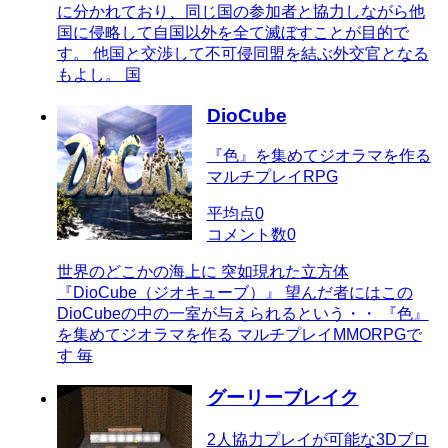
に分かれており、同じ国の参加者と協力しながら他
国に侵略して自国以外を全て滅ぼすことが目的で
す。 他国と交渉して不可侵同盟を結ぶ外交官となる
もよし。 国
DioCube
『色』を集めてジオラマを作る
マルチプレイRPG
平均点
0
コメント数
0
世界のどこかの海上に 突如現れた立方体
『DioCube（ジオキューブ）』 望んだ者にはこの
DioCubeの中の一室が与えられるという・・ 『色』
を集めてジオラマを作る マルチプレイMMORPGで
す 毎
グーリーブレイク
2人協力プレイが可能な3Dブロ