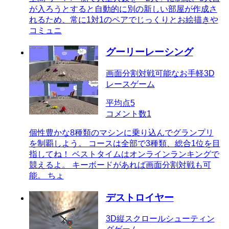
が入ろうとすると自動的に別の新しい部屋が作成さ
れるため、常に1対1のペアでじっくりとお絵描きや
コミュニ
グーリーレーシング
画面分割対戦可能なお手軽3D
レースゲーム
平均点
5
コメント数
1
個性豊かな8種類のマシンに乗り込んでグランプリ
を制覇しよう。 コースは全部で3種類、総合1位を目
指してね！ ベストタイムはオンラインランキングで
競えるよ。 キーボードがあれば画面分割対戦も可
能。 ちょ
デストロイヤー
3D縦スクロールシューティン