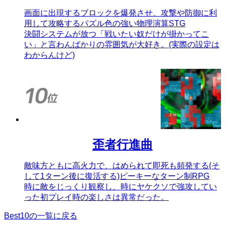
画面に出現するブロックを爆発させ、攻撃や防御に利
用して攻略するパズル色の強い物理演算STG
決闘システムが放つ「戦いたい奴だけが掛かってこ
い」と言わんばかりの雰囲気が大好き。(実際の設定は
わからんけど)
歪者行進曲
敵味方ともに高火力で、はめられて即死も頻発する(そ
して1ターン後に復活する)ピーキーなターン制RPG
時に敵をじっくり観察し、時にヤケクソで強攻してい
った初プレイ時の楽しさは異常だった。
Best10の一覧に戻る