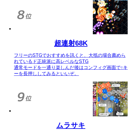
超連射68K
フリーのSTGでおすすめを訊くと、大抵の場合薦めら
れているド正統派に高レベルなSTG
通常モードを一通り楽しんだ後はコンフィグ画面で↑キ
ーを長押ししてみるといいぞ。
ムラサキ