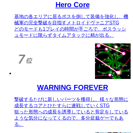
Hero Core
基地の各エリアに居るボスを倒して装備を強化し、機
械軍の完全撃破を目指すメトロイドヴァニアSTG
どのモードも1プレイの時間が手ごろで、ボスラッシ
ュモードに限らずタイムアタックに精が出る。
WARNING FOREVER
撃破するたびに新しいパーツを獲得し、様々な形態に
成長するコアとひたすらに連戦していくSTG
狙った形態への成長を誘導していると剪定をしている
ような気分になってくるので、多分盆栽ゲーでもあ
る。