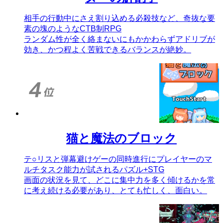
相手の行動中にさえ割り込める必殺技など、奇抜な要
素の塊のようなCTB制RPG
ランダム性が全く絡まないにもかかわらずアドリブが
効き、かつ程よく苦戦できるバランスが絶妙。
猫と魔法のブロック
テ○リスと弾幕避けゲーの同時進行にプレイヤーのマ
ルチタスク能力が試されるパズル+STG
画面の状況を見て、どこに集中力を多く傾けるかを常
に考え続ける必要があり、とても忙しく、面白い。