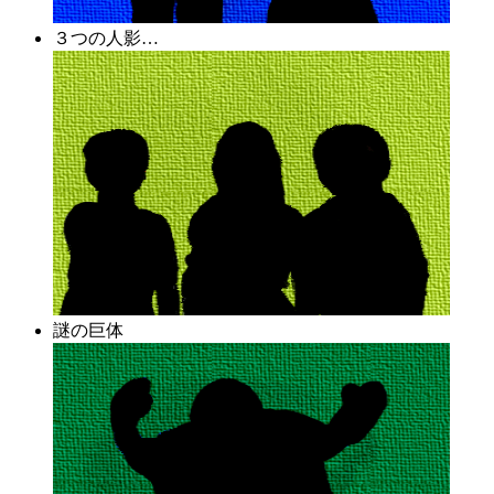
３つの人影…
謎の巨体