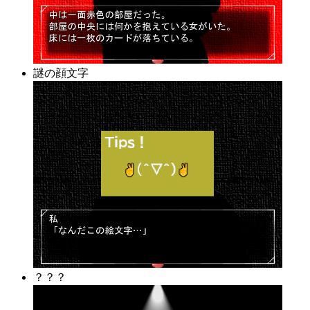
謎の顔文字
？？？