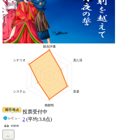
投票受付中
2
(平均:
3.8
点)