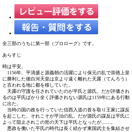
全三部のうちに第一部（プロローグ）です。
あらすじ
時は平安。
1156年、平清盛と源義朝の活躍により保元の乱で崇徳上皇
に勝利した後白河天皇は京より遠く離れた天露（てんろう）
と言われる地に都を移していた。
天露の守護を任されていたのが平氏と源氏。だが評価され
るのは平氏ばかり全く評価されない源氏は1159年にある行動
に出た。
当時の国の政を行っていた信西入道の首を取り王家に謀反
を起こした。それこそが平治の乱。だが源氏の謀反は平氏に
よって阻止されこの世の天下は平氏となったが……。
悪政を働いた平氏の時代は長く続かず東国武士を集結させ