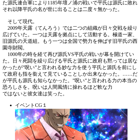
た源氏連合軍により1185年壇ノ浦の戦いで平氏は源氏に敗れ
それ以降平氏の名が世に出ることは二度々無かった。
そして現代。
2009年天露（てんろう）では二つの組織が日々交戦を繰り
広げていた。一つは天露を拠点にして活動する。極道一家、
旧源氏の天道組。もう一つは全国で勢力を伸ばす旧平氏の西
園寺財閥。
1000年の時を経て再び源氏VS平氏の戦いが幕を開けてい
た。日々死闘を繰り広げる平氏と源氏に政府も黙っては居な
かったが”呪い”と言われる妙な力を使う平氏と源氏を前にし
て政府も指を銜えて見ていることしか出来なかった。……だ
が平氏も源氏も知らなかった。”呪い”と言われる力の本当の
恐ろしさを。呪いは人間風情に操れるほど軟な力
ではないと彼女達は笑った。
イベントCG１