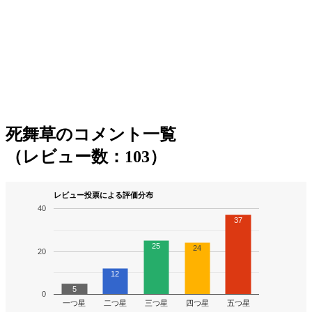
死舞草のコメント一覧
（レビュー数：103）
レビュー投票による評価分布
40
37
25
24
20
12
5
0
一つ星
二つ星
三つ星
四つ星
五つ星