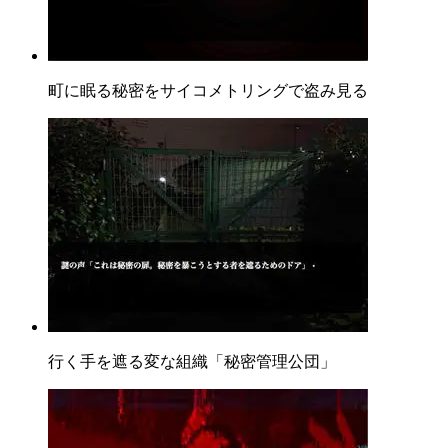
町に眠る秘密をサイコメトリングで盗み見る
行く手を遮る変な組織「秘密管理公団」