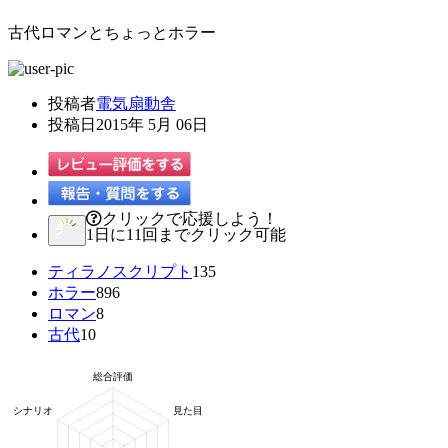
古代ロマンとちょっとホラー
投稿者
電気扇動舎
投稿日
2015年 5月 06日
クリックで応援しよう！
1日に11回までクリック可能
ティラノスクリプト
135
ホラー
896
ロマン
8
古代
10