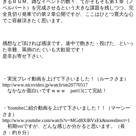
ぎるＢＧＭ、雑なイベントの数々、てかそもそも第１章（ノ
ベルパート）を完成させるという大きな課題を残しつつ、完
全見切り発車での第２章公開ですが、ここはひとつ寛大な心
でご容赦頂きたく思います。
感想など頂ければ感涙です。途中で飽きた・投げた、といっ
た非難、罵倒のたぐいも大歓迎です！
是非お寄せ下さい。
・実況プレイ動画を上げて下さいました！（ルークさま）
http://www.nicovideo.jp/watch/sm20770517
なかなか面白いですｗｗｗ part13にて完結！
・Youtubeに紹介動画を上げて下さいました！！（マーシー
さま）
http://www.youtube.com/watch?v=MGd8XlRVzEk&noredirect=1
初期verですが、どんな感じか分かると思います。（長
さ：約６分）