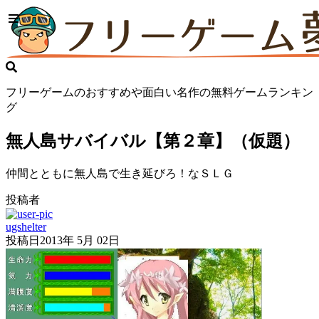
フリーゲームのおすすめや面白い名作の無料ゲームランキン
グ
無人島サバイバル【第２章】（仮題）
仲間とともに無人島で生き延びろ！なＳＬＧ
投稿者
ugshelter
投稿日
2013年 5月 02日