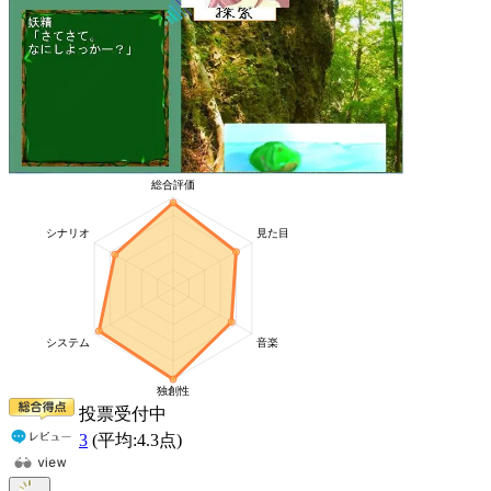
投票受付中
3
(平均:
4.3
点)