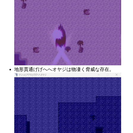
地形貫通げげへへオヤジは物凄く脅威な存在。