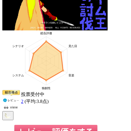
投票受付中
2
(平均:
3.8
点)