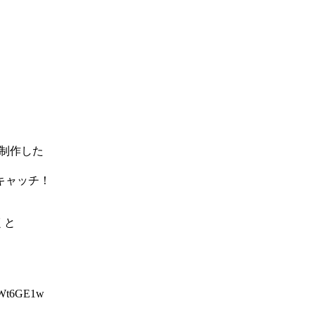
て制作した
キャッチ！
くと
GTWt6GE1w