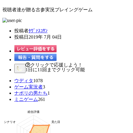
視聴者達が贈る古参実況プレイングゲーム
投稿者
ﾀｳﾞｧｽｺｻﾝ
投稿日
2019年 7月 04日
クリックで応援しよう！
1日に11回までクリック可能
ウディタ
1078
ゲーム実況者
3
ナポリの男たち
1
ミニゲーム
261