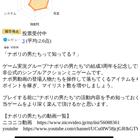
投票受付中
3
(平均:
2.6
点)
「ナポリの男たちって知ってる？」
ゲーム実況グループ“ナポリの男たち”の結成3周年を記念し
非公式のシンプルアクションミニゲームです。
ナポ男動画の登場人物たちを操作して落ちてくるアイテムを
ポイントを稼ぎ、マイリスト数を増やしましょう。
プレイする前に"ナポリの男たち"の活動内容を予め知ってお
当ゲームをより深く楽んで頂けるかと思います。
【ナポリの男たちの動画一覧】
ニコニコ動画 https://www.nicovideo.jp/mylist/56088361
youtube https://www.youtube.com/channel/UCu0lW58jcjGRfk