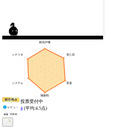
投票受付中
4
(平均:
4.5
点)