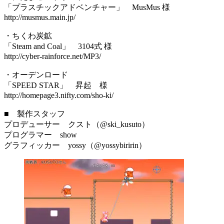
「プラスチックアドベンチャー」 MusMus 様
http://musmus.main.jp/
・ちくわ炭鉱
「Steam and Coal」 3104式 様
http://cyber-rainforce.net/MP3/
・オーデンロード
「SPEED STAR」 昇起 様
http://homepage3.nifty.com/sho-ki/
■ 製作スタッフ
プロデューサー クスト（@ski_kusuto）
プログラマー show
グラフィッカー yossy（@yossybiririn）