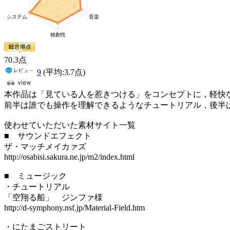
70
.3
点
9
(平均:
3.7
点)
本作品は「見ている人を惹きつける」をコンセプトに，軽快
前半は誰でも操作を理解できるようなチュートリアル，後半
使わせていただいた素材サイト一覧
■ サウンドエフェクト
ザ・マッチメイカァズ
http://osabisi.sakura.ne.jp/m2/index.html
■ ミュージック
・チュートリアル
「空翔る船」 ジンファ様
http://d-symphony.nsf.jp/Material-Field.htm
・にたまごストリート