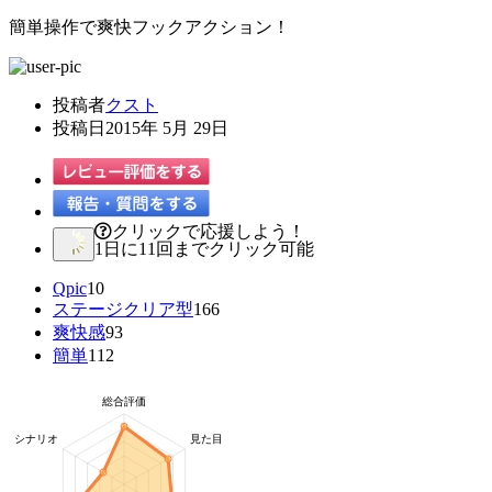
簡単操作で爽快フックアクション！
投稿者
クスト
投稿日
2015年 5月 29日
クリックで応援しよう！
1日に11回までクリック可能
Qpic
10
ステージクリア型
166
爽快感
93
簡単
112