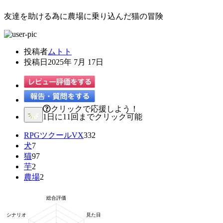
友達を助ける為に農場に乗り込んだ猫の冒険
投稿者
ムトト
投稿日
2025年 7月 17日
クリックで応援しよう！
1日に11回までクリック可能
RPGツクールVX
332
犬
7
猫
97
芋
2
農場
2