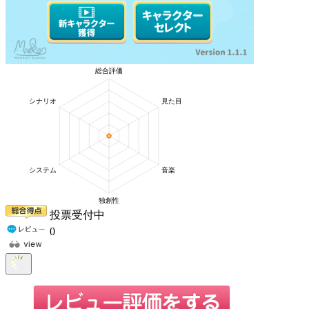
投票受付中
0