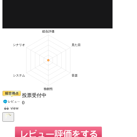
投票受付中
0