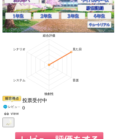
投票受付中
0