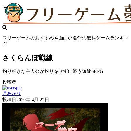
フリーゲームのおすすめや面白い名作の無料ゲームランキン
グ
さくらんぼ戦線
釣り好きな主人公が釣りをせずに戦う短編SRPG
投稿者
月あかり
投稿日
2020年 4月 25日