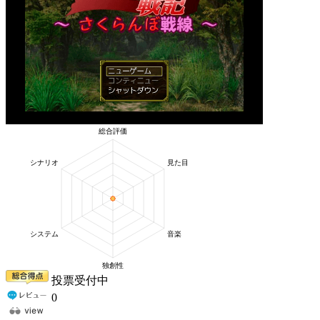
投票受付中
0