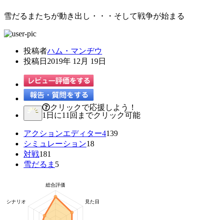
雪だるまたちが動き出し・・・そして戦争が始まる
投稿者
ハム・マンヂウ
投稿日
2019年 12月 19日
クリックで応援しよう！
1日に11回までクリック可能
アクションエディター4
139
シミュレーション
18
対戦
181
雪だるま
5