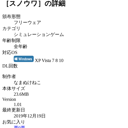
［スノウワ］
の詳細
頒布形態
フリーウェア
カテゴリ
シミュレーションゲーム
年齢制限
全年齢
対応OS
XP Vista 7 8 10
DL回数
制作者
なまぬけねこ
本体サイズ
23.6MB
Version
1.01
最終更新日
2019年12月19日
お気に入り
票
0
票