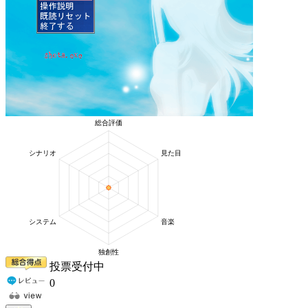
投票受付中
0