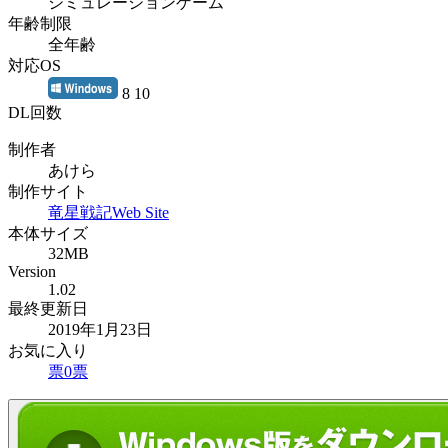
シミュレーションゲーム
年齢制限
全年齢
対応OS
8 10
DL回数
制作者
あけら
制作サイト
竜星戦記Web Site
本体サイズ
32MB
Version
1.02
最終更新日
2019年1月23日
お気に入り
票
0
票