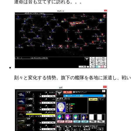
運命は音も立てずに訪れる。。。
刻々と変化する情勢。旗下の艦隊を各地に派遣し、戦い