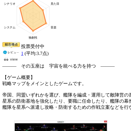
投票受付中
1
(平均:
3.7
点)
――― その玉座は 宇宙を統べる力を持つ ―――
【ゲーム概要】
戦略マップをメインとしたゲームです。
帝国、同盟いずれかを選び、艦隊を編成・運用して敵陣営の
星系の防衛基地を強化したり、要職に任命したり、艦隊の幕
艦隊を星系へ派遣し攻略・防衛するための作戦立案などを行