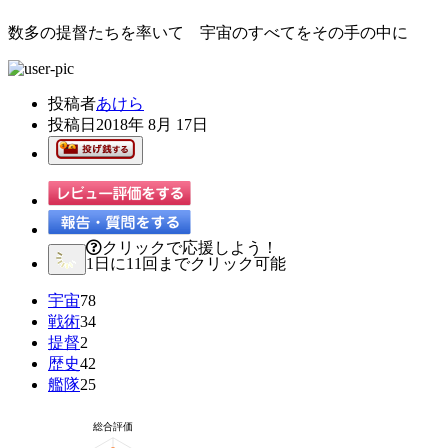
数多の提督たちを率いて 宇宙のすべてをその手の中に
投稿者
あけら
投稿日
2018年 8月 17日
クリックで応援しよう！
1日に11回までクリック可能
宇宙
78
戦術
34
提督
2
歴史
42
艦隊
25