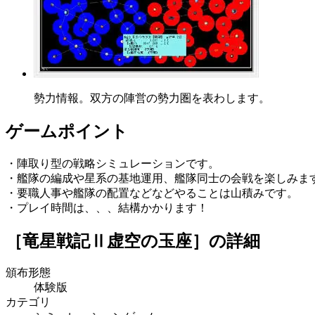
勢力情報。双方の陣営の勢力圏を表わします。
ゲームポイント
・陣取り型の戦略シミュレーションです。
・艦隊の編成や星系の基地運用、艦隊同士の会戦を楽しみま
・要職人事や艦隊の配置などなどやることは山積みです。
・プレイ時間は、、、結構かかります！
［竜星戦記Ⅱ虚空の玉座］
の詳細
頒布形態
体験版
カテゴリ