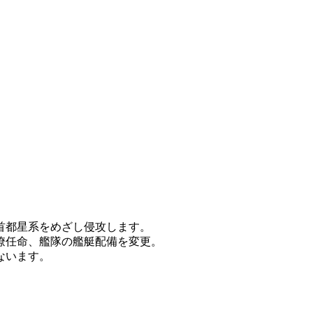
首都星系をめざし侵攻します。
僚任命、艦隊の艦艇配備を変更。
ないます。