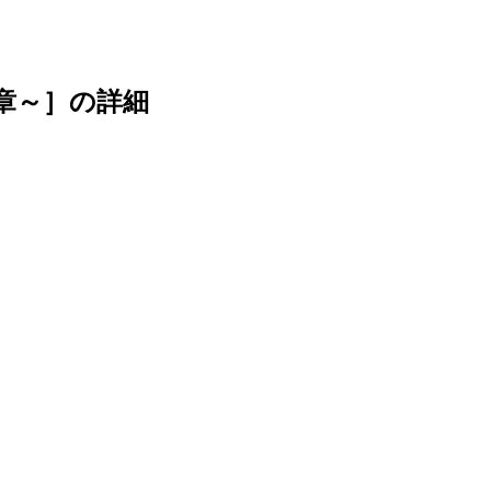
章～］
の詳細