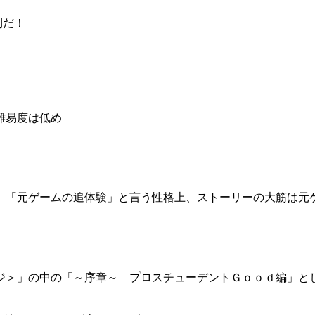
利だ！
難易度は低め
、「元ゲームの追体験」と言う性格上、ストーリーの大筋は元
ジ＞」の中の「～序章～ プロスチューデントＧｏｏｄ編」と