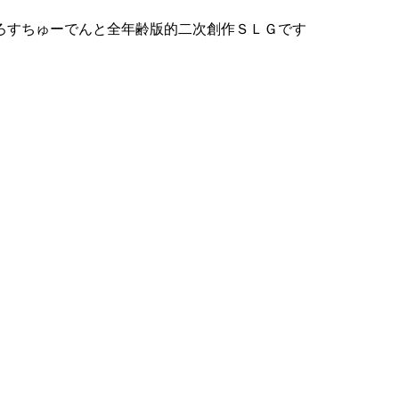
ろすちゅーでんと全年齢版的二次創作ＳＬＧです