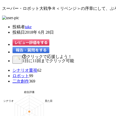
スーパー・ロボット大戦争Ｒ＜リベンジ＞の序章にして、ぷ
投稿者
take
投稿日
2018年 6月 28日
クリックで応援しよう！
1日に11回までクリック可能
シナリオ重視
62
ロボット
99
二次創作
369