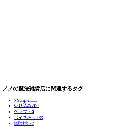
ノノの魔法雑貨店に関連するタグ
NScripter
111
やり込み
200
クラフト
6
ボイスあり
239
体験版
532