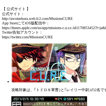
【 公式サイト 】
公式サイト：
http://awoinekura.web.fc2.com/MissionsCURE
App StoreにてiOS版配信中：
https://itunes.apple.com/us/app/missions-c.u.r.e./id1170853452?l=j
Twitter告知アカウント：
https://twitter.com/MissionsCURE
攻略対象は、｢トドロキ軍曹｣と｢レイリー中尉｣の2名で