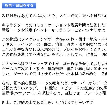
攻略対象はあえての｢軍人｣のみ、スキマ時間に遊べる日常系(
キャラクターとのコミュニケーションや現実時間と連動した
新規トークや限定イベント・キャラクターごとのシナリオは
この物語はフィクションです。実在の人物・団体・地名・事
テキスト・イラストの一部に、流血・暴力・猟奇的な発言・
上記が苦手な方や15歳未満の方は、プレイをお控えください
この作品を通じて不快な思いをされたとしても、作者は一切
このゲームはフリーウェアですが、著作権は放棄しておりま
ゲームの二次加工・改造・無断転載・無断配布は固く禁止さ
また、ゲーム内で使用させていただいた素材の著作権は、各
なお、基本的な更新(トークの追加など)はサーバーからデー
規模の大きいアップデート(機能・エピソードの追加など)の
最新版のexeファイルを起動すると、自動でセーブデータが
以上、ご理解の上でお楽しみいただけますと幸いです。