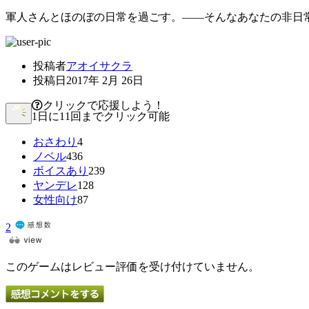
軍人さんとほのぼの日常を過ごす。――そんなあなたの非日
投稿者
アオイサクラ
投稿日
2017年 2月 26日
クリックで応援しよう！
1日に11回までクリック可能
おさわり
4
ノベル
436
ボイスあり
239
ヤンデレ
128
女性向け
87
2
このゲームはレビュー評価を受け付けていません。