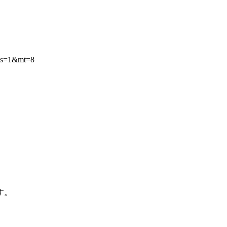
a&ls=1&mt=8
す。