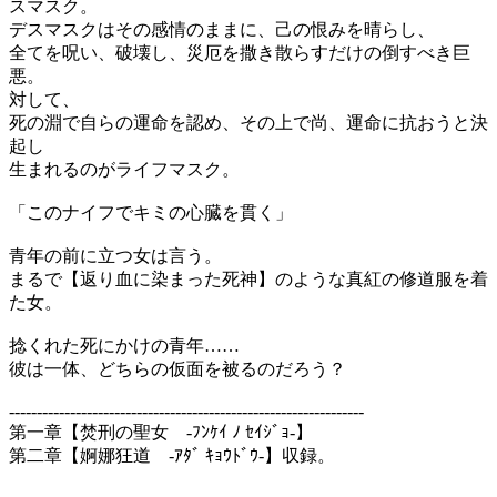
スマスク。
デスマスクはその感情のままに、己の恨みを晴らし、
全てを呪い、破壊し、災厄を撒き散らすだけの倒すべき巨
悪。
対して、
死の淵で自らの運命を認め、その上で尚、運命に抗おうと決
起し
生まれるのがライフマスク。
「このナイフでキミの心臓を貫く」
青年の前に立つ女は言う。
まるで【返り血に染まった死神】のような真紅の修道服を着
た女。
捻くれた死にかけの青年……
彼は一体、どちらの仮面を被るのだろう？
----------------------------------------------------------------
第一章【焚刑の聖女 -ﾌﾝｹｲ ﾉ ｾｲｼﾞｮ-】
第二章【婀娜狂道 -ｱﾀﾞ ｷｮｳﾄﾞｳ-】収録。