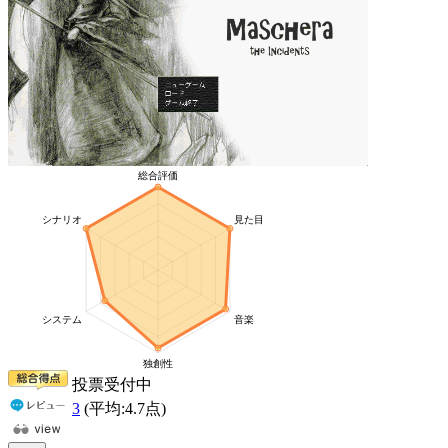
投票受付中
3
(平均:
4.7
点)