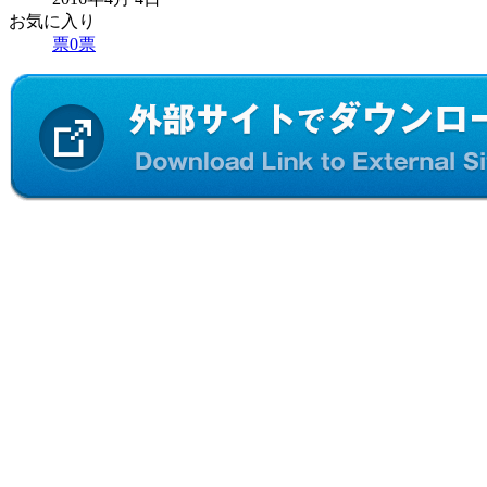
お気に入り
票
0
票