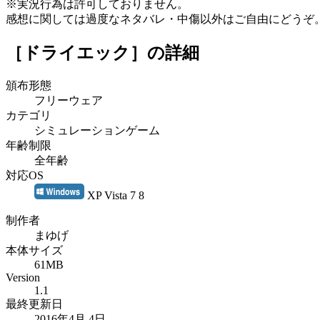
※実況行為は許可しておりません。
感想に関しては過度なネタバレ・中傷以外はご自由にどうぞ
［ドライエック］
の詳細
頒布形態
フリーウェア
カテゴリ
シミュレーションゲーム
年齢制限
全年齢
対応OS
XP Vista 7 8
制作者
まゆげ
本体サイズ
61MB
Version
1.1
最終更新日
2016年4月 4日