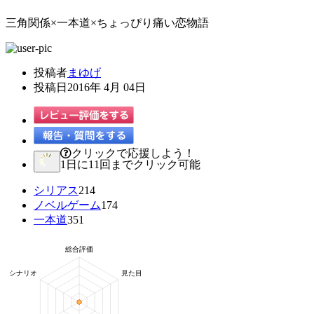
三角関係×一本道×ちょっぴり痛い恋物語
投稿者
まゆげ
投稿日
2016年 4月 04日
クリックで応援しよう！
1日に11回までクリック可能
シリアス
214
ノベルゲーム
174
一本道
351