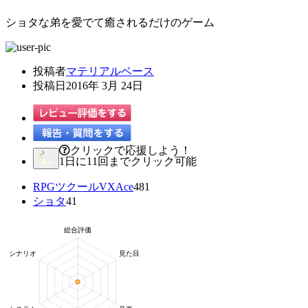
ショタな弟を愛でて癒されるだけのゲーム
投稿者
マテリアルベース
投稿日
2016年 3月 24日
クリックで応援しよう！
1日に11回までクリック可能
RPGツクールVXAce
481
ショタ
41