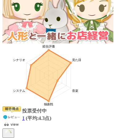
投票受付中
1
(平均:
4.3
点)