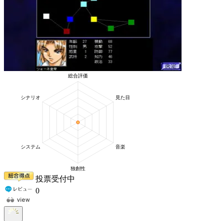
投票受付中
0