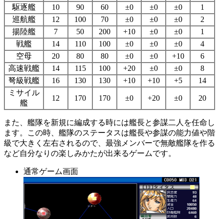
駆逐艦
10
90
60
±0
±0
±0
1
巡航艦
12
100
70
±0
±0
±0
2
揚陸艦
7
50
200
+10
±0
±0
1
戦艦
14
110
100
±0
±0
±0
4
空母
20
80
80
±0
±0
+10
6
高速戦艦
14
115
100
+20
±0
±0
8
弩級戦艦
16
130
130
+10
+10
+5
14
ミサイル
12
170
170
±0
+20
±0
20
艦
また、艦隊を新規に編成する時には艦長と参謀二人を任命し
ます。この時、艦隊のステータスは艦長や参謀の能力値や階
級で大きく左右されるので、最強メンバーで無敵艦隊を作る
など自分なりの楽しみかたが出来るゲームです。
通常ゲーム画面