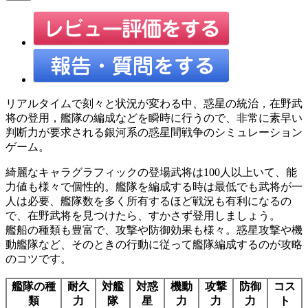
リアルタイムで刻々と状況が変わる中、惑星の統治，在野武
将の登用，艦隊の編成などを瞬時に行うので、非常に素早い
判断力が要求される銀河系の惑星間戦争のシミュレーション
ゲーム。
綺麗なキャラグラフィックの登場武将は100人以上いて、能
力値も様々で個性的。艦隊を編成する時は最低でも武将が一
人は必要、艦隊数を多く所有するほど戦況も有利になるの
で、在野武将を見つけたら、すかさず登用しましょう。
艦船の種類も豊富で、攻撃や防御効果も様々。惑星攻撃や機
動艦隊など、そのときの行動に従って艦隊編成するのが攻略
のコツです。
艦隊の種
耐久
対艦
対惑
機動
攻撃
防御
コス
類
力
隊
星
力
力
力
ト