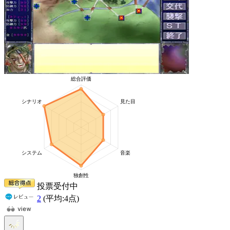
投票受付中
2
(平均:
4
点)