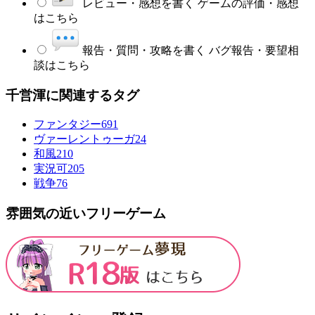
レビュー・感想を書く
ゲームの評価・感想
はこちら
報告・質問・攻略を書く
バグ報告・要望相
談はこちら
千営渾に関連するタグ
ファンタジー
691
ヴァーレントゥーガ
24
和風
210
実況可
205
戦争
76
雰囲気の近いフリーゲーム