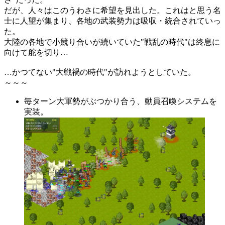
だが、人々はこのうわさに希望を見出した。これはと思う名
士に人望が集まり、各地の武装勢力は吸収・統合されていっ
た。
大陸の各地で小競り合いが続いていた"戦乱の時代"は終息に
向けて舵を切り…
…かつてない"大戦禍の時代"が訪れようとしていた。
～～～
毎ターン大軍勢がぶつかり合う、動員召喚システムを
実装。