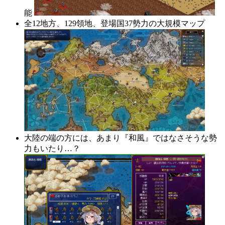
能
全12地方、129領地、登場国37勢力の大規模マップ
大陸の端の方には、あまり『和風』ではなさそうな勢
力もいたり…？