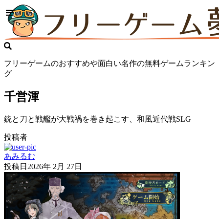
フリーゲームのおすすめや面白い名作の無料ゲームランキン
グ
千営渾
銃と刀と戦艦が大戦禍を巻き起こす、和風近代戦SLG
投稿者
あみるむ
投稿日
2026年 2月 27日