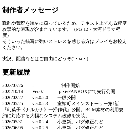
制作者メッセージ
戦乱や荒廃を題材に扱っているため、テキスト上である程度
攻撃的な表現が含まれています。（PG-12・大河ドラマ程
度）
そういった描写に強いストレスを感じる方はプレイをお控え
ください。
実況、配信などはご自由にどうぞ(´・ω・)
更新履歴
2023/07/26 - 制作開始
2025/10/14 Ver.0.1 pixivFANBOXにて先行公開
2026/02/27 ver.0.2.0 一般公開
2026/05/25 ver.0.2.3 童鯨町メインストーリー第1話
『幻菓子《ナルカナ》一掃作戦』公開。BGM素材の利用規
約に対応する大幅なシステム改修を実装。
2026/05/31 ver.0.2.4 小更新。バグ修正など
2026/06/05 ver.0.2.5 小更新。バグ修正など