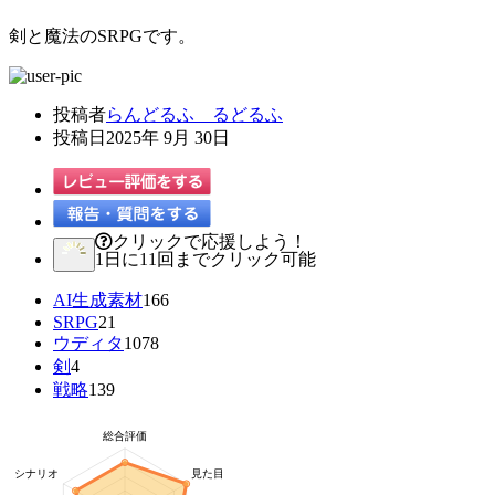
剣と魔法のSRPGです。
投稿者
らんどるふ るどるふ
投稿日
2025年 9月 30日
クリックで応援しよう！
1日に11回までクリック可能
AI生成素材
166
SRPG
21
ウディタ
1078
剣
4
戦略
139