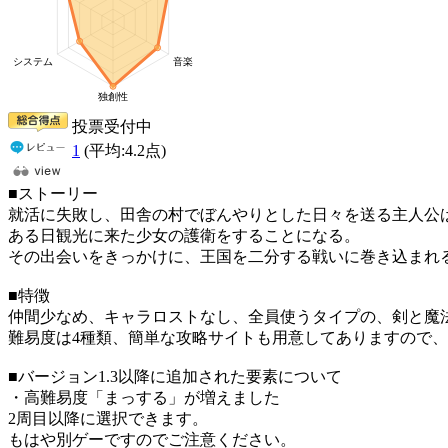
投票受付中
1
(平均:
4.2
点)
■ストーリー
就活に失敗し、田舎の村でぼんやりとした日々を送る主人公
ある日観光に来た少女の護衛をすることになる。
その出会いをきっかけに、王国を二分する戦いに巻き込まれ
■特徴
仲間少なめ、キャラロストなし、全員使うタイプの、剣と魔法
難易度は4種類、簡単な攻略サイトも用意してありますので
■バージョン1.3以降に追加された要素について
・高難易度「まっする」が増えました
2周目以降に選択できます。
もはや別ゲーですのでご注意ください。