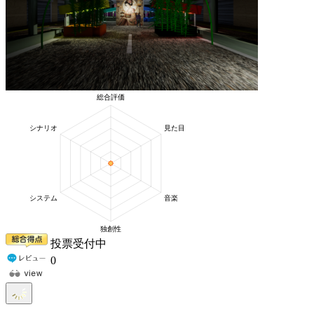
投票受付中
0