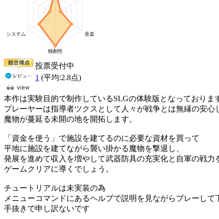
投票受付中
1
(平均:
2.8
点)
本作は実験目的で制作しているSLGの体験版となっておりま
プレーヤーは指導者ツクスとして人々が戦争とは無縁の安心
魔物が蔓延る未開の地を開拓します。
「資金を使う」で施設を建てるのに必要な資材を買って
平地に施設を建てながら襲い掛かる魔物を撃退し、
発展を進めて収入を増やして武器防具の充実化と自軍の戦力
ゲームクリアに導くでしょう。
チュートリアルは未実装の為
メニューコマンドにあるヘルプで説明を見ながらプレーして
手抜きで申し訳ないです