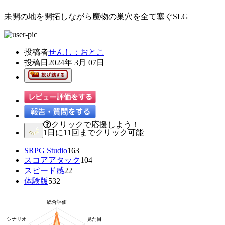
未開の地を開拓しながら魔物の巣穴を全て塞ぐSLG
投稿者
せんし：おとこ
投稿日
2024年 3月 07日
クリックで応援しよう！
1日に11回までクリック可能
SRPG Studio
163
スコアアタック
104
スピード感
22
体験版
532