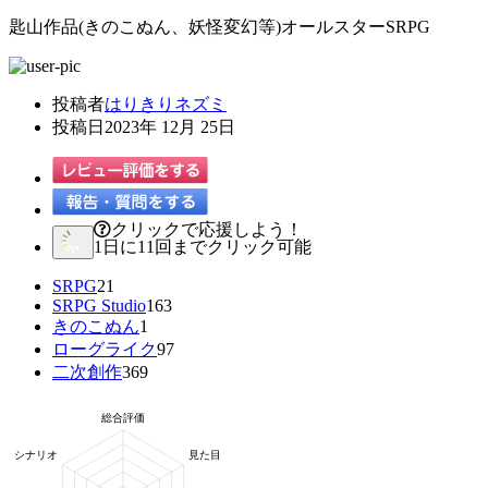
匙山作品(きのこぬん、妖怪変幻等)オールスターSRPG
投稿者
はりきりネズミ
投稿日
2023年 12月 25日
クリックで応援しよう！
1日に11回までクリック可能
SRPG
21
SRPG Studio
163
きのこぬん
1
ローグライク
97
二次創作
369