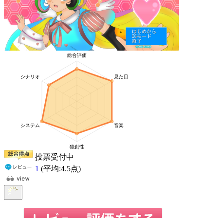
投票受付中
1
(平均:
4.5
点)