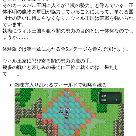
そのカースパル王国に人々が「闇の勢力」と呼んでいる、正
体不明の魔物の軍団が協力していることによって、単なる国
同士の諍いに留まらなくなり、ウィル王国は苦戦を強いられ
ています。
執拗にウィル王国を狙う闇の勢力の目的とは一体何なのでし
ょうか……。
体験版では第一章にあたる全5ステージを遊んで頂けます。
ウィル王家に忍び寄る闇の勢力の魔の手。
幾多の戦いと哀しみの果てに王位に就くのは、果たし
て……。
敵味方入り乱れるフィールドで戦略を練る