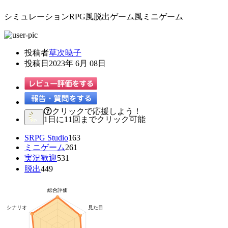
シミュレーションRPG風脱出ゲーム風ミニゲーム
投稿者
草次暁子
投稿日
2023年 6月 08日
クリックで応援しよう！
1日に11回までクリック可能
SRPG Studio
163
ミニゲーム
261
実況歓迎
531
脱出
449