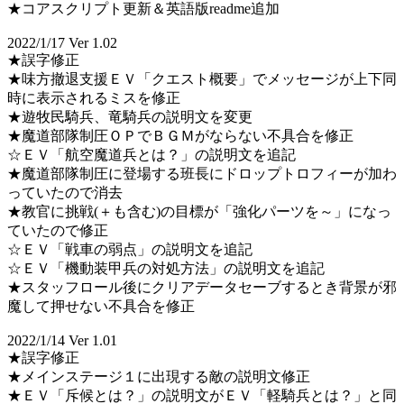
★コアスクリプト更新＆英語版readme追加
2022/1/17 Ver 1.02
★誤字修正
★味方撤退支援ＥＶ「クエスト概要」でメッセージが上下同
時に表示されるミスを修正
★遊牧民騎兵、竜騎兵の説明文を変更
★魔道部隊制圧ＯＰでＢＧＭがならない不具合を修正
☆ＥＶ「航空魔道兵とは？」の説明文を追記
★魔道部隊制圧に登場する班長にドロップトロフィーが加わ
っていたので消去
★教官に挑戦(＋も含む)の目標が「強化パーツを～」になっ
ていたので修正
☆ＥＶ「戦車の弱点」の説明文を追記
☆ＥＶ「機動装甲兵の対処方法」の説明文を追記
★スタッフロール後にクリアデータセーブするとき背景が邪
魔して押せない不具合を修正
2022/1/14 Ver 1.01
★誤字修正
★メインステージ１に出現する敵の説明文修正
★ＥＶ「斥候とは？」の説明文がＥＶ「軽騎兵とは？」と同