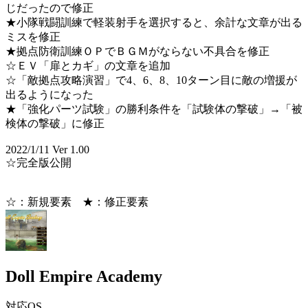
じだったので修正
★小隊戦闘訓練で軽装射手を選択すると、余計な文章が出る
ミスを修正
★拠点防衛訓練ＯＰでＢＧＭがならない不具合を修正
☆ＥＶ「扉とカギ」の文章を追加
☆「敵拠点攻略演習」で4、6、8、10ターン目に敵の増援が
出るようになった
★「強化パーツ試験」の勝利条件を「試験体の撃破」→「被
検体の撃破」に修正
2022/1/11 Ver 1.00
☆完全版公開
☆：新規要素 ★：修正要素
Doll Empire Academy
対応OS