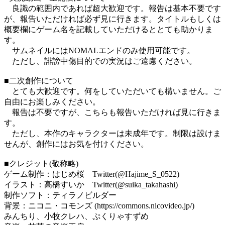
良識の範囲内であれば超大歓迎です。報告は基本不要です
が、報告いただければ必ず見に行きます。タイトルもしくは
概要欄にゲーム名を記載していただけるととても助かりま
す。
サムネイルにはNOMALエンドのみ使用可能です。
ただし、誹謗中傷目的での実況はご遠慮ください。
■二次創作について
とても大歓迎です。何をしていただいても構いません。ご
自由にお楽しみください。
報告は不要ですが、こちらも報告いただければ見に行きま
す。
ただし、本作のキャラクターは未成年です。制限は設けま
せんが、創作にはお気を付けください。
■クレジット(敬称略)
ゲーム制作：はじめ桜 Twitter(@Hajime_S_0522)
イラスト：高橋すいか Twitter(@suika_takahashi)
制作ソフト：ティラノビルダー
背景：ニコニ・コモンズ (https://commons.nicovideo.jp/)
みんちり、小牧クレハ、ぷくりゃすずめ