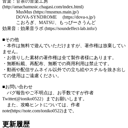
音楽：甘茶の音楽工房
(http://amachamusic.chagasi.com/index.html)
MusMus (https://musmus.main.jp/)
DOVA-SYNDROME (https://dova-s.jp/)
こおろぎ、MATSU、もっぴーさうんど
効果音：効果音ラボ (https://soundeffect-lab.info/)
■その他
・本作は無料で遊んでいただけますが、著作権は放棄してい
ません。
・お借りした素材の著作権は全て製作者様にあります。
・無断転載、再配布、無断での商用利用は禁止です。
・動画や配信サムネイル以外での立ち絵やスチルを抜き出し
ての使用はご遠慮ください。
■お問い合わせ
バグ報告やご不明点は、お手数ですが作者
Twitter(@ioniko0522）までお願いします。
また、攻略ヒントについては、作者
note(https://note.com/ioniko0522)まで。
更新履歴