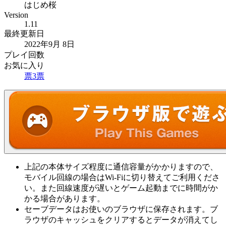
はじめ桜
Version
1.11
最終更新日
2022年9月 8日
プレイ回数
お気に入り
票
3
票
上記の本体サイズ程度に通信容量がかかりますので、
モバイル回線の場合はWi-Fiに切り替えてご利用くださ
い。また回線速度が遅いとゲーム起動までに時間がか
かる場合があります。
セーブデータはお使いのブラウザに保存されます。ブ
ラウザのキャッシュをクリアするとデータが消えてし