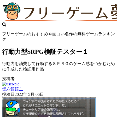
フリーゲームのおすすめや面白い名作の無料ゲームランキン
グ
行動力型SRPG検証テスター１
行動力を消費して行動するＳＰＲＧのゲーム感をつかむため
に作成した検証用作品
投稿者
伝六館館主
投稿日
2022年 5月 06日