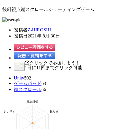
後斜視点縦スクロールシューティングゲーム
投稿者
Z-HIROSHI
投稿日
2021年 8月 30日
クリックで応援しよう！
1日に11回までクリック可能
Unity
592
ゲームパッド
63
縦スクロール
56