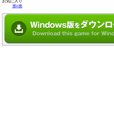
お気に入り
票
0
票