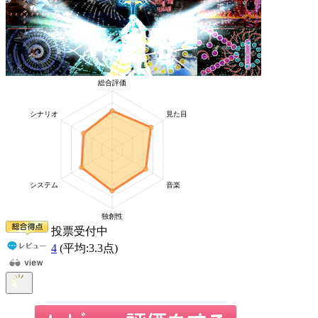
投票受付中
4
(平均:
3.3
点)