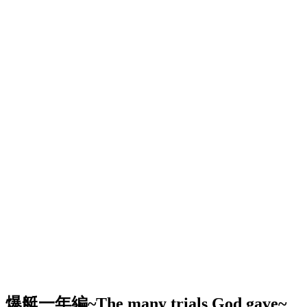
爆艇一年編~The many trials God gave~