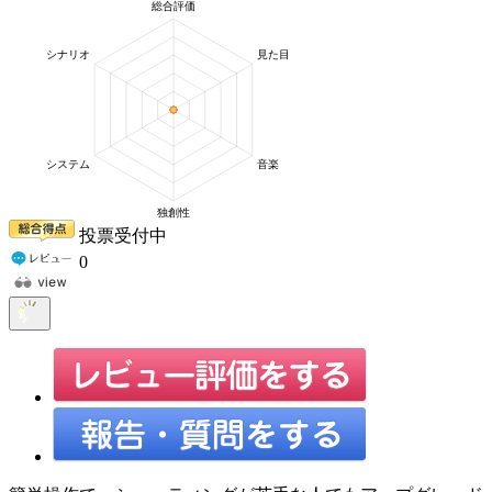
投票受付中
0