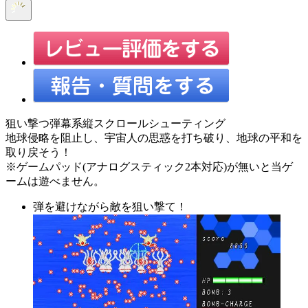
狙い撃つ弾幕系縦スクロールシューティング
地球侵略を阻止し、宇宙人の思惑を打ち破り、地球の平和を
取り戻そう！
※ゲームパッド(アナログスティック2本対応)が無いと当ゲ
ームは遊べません。
弾を避けながら敵を狙い撃て！