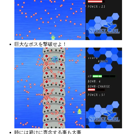
巨大なボスを撃破せよ！
時には避けに専念する事も大事